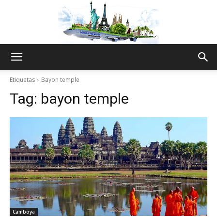
The
Etiquetas
Bayon temple
Tag:
bayon temple
World
Thru
My
Camboya