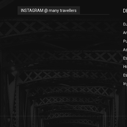
D
INSTAGRAM @ many travellers
E
A
Pu
As
E
Hi
Es
In