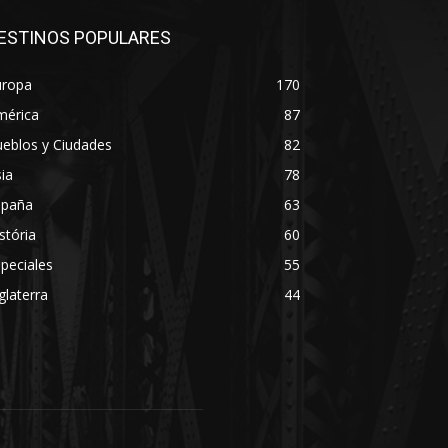
ESTINOS POPULARES
uropa
170
mérica
87
eblos y Ciudades
82
ia
78
spaña
63
stória
60
peciales
55
glaterra
44