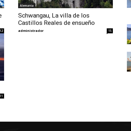
Thru
Alemania
e
Schwangau, La villa de los
Castillos Reales de ensueño
administrador
12
15
My
Eyes
11