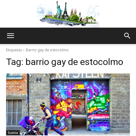
The
Etiquetas
Barrio gay de estocolmo
Tag:
barrio gay de estocolmo
World
Thru
My
Suecia