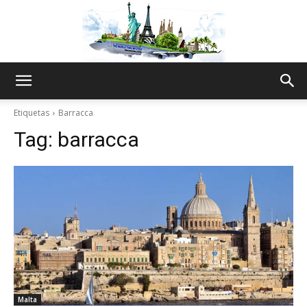
The
Etiquetas
Barracca
Tag:
barracca
World
Thru
My
Malta