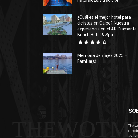
naturaleza y tradición
¿Cuál es el mejor hotel para
ciclistas en Calpe? Nuestra
experiencia en el AR Diamante
Beach Hotel & Spa
Memoria de viajes 2025 –
Familia(s)
SO
THEWOTM
The Wo
conoci
transm