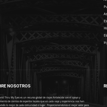
Pu
As
E
Hi
Es
In
BRE NOSOTROS
R
E
rld Thru My Eyes es un recurso global de viajes fortalecida con el apoyo y
miento de cientos de expertos locales que en cada viaje y experiencia nos han
itido lo mejor de cada comunidad o lugar. Proporcionándonos el mejor valor para