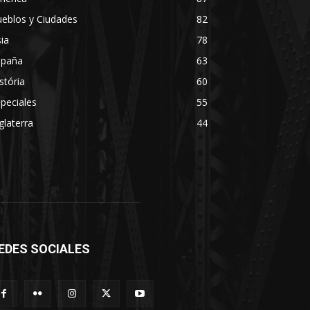
eblos y Ciudades
82
ia
78
spaña
63
stória
60
peciales
55
glaterra
44
EDES SOCIALES