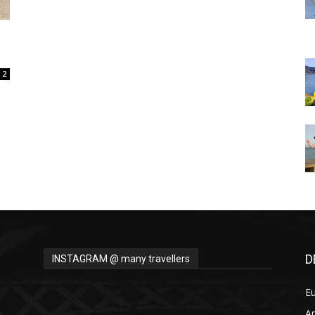
Thru
2
My
Eyes
D
INSTAGRAM @ many travellers
E
A