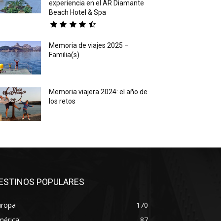
experiencia en el AR Diamante
Beach Hotel & Spa
Memoria de viajes 2025 –
Familia(s)
Memoria viajera 2024: el año de
los retos
ESTINOS POPULARES
uropa
170
mérica
87