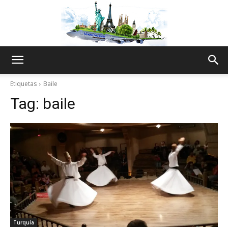
The
Etiquetas
Baile
Tag:
baile
World
Thru
My
Turquía