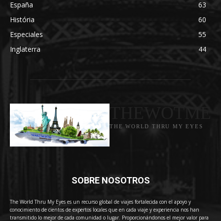
España
63
História
60
Especiales
55
Inglaterra
44
THEWOTME
THE WORLD THRU MY EYES
SOBRE NOSOTROS
The World Thru My Eyes es un recurso global de viajes fortalecida con el apoyo y
conocimiento de cientos de expertos locales que en cada viaje y experiencia nos han
transmitido lo mejor de cada comunidad o lugar. Proporcionándonos el mejor valor para