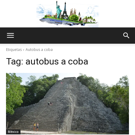
The
Etiquetas
Autobus a coba
Tag:
autobus a coba
World
Thru
My
México