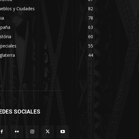
eblos y Ciudades
82
ia
78
spaña
63
stória
60
peciales
55
glaterra
44
EDES SOCIALES