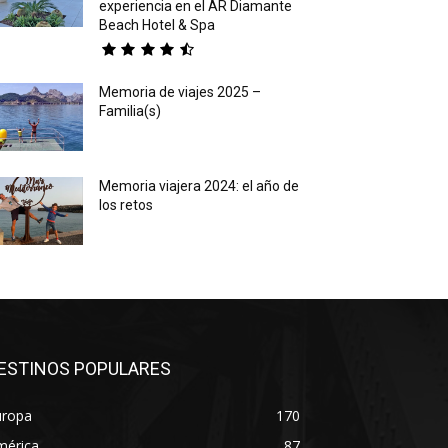
experiencia en el AR Diamante
Beach Hotel & Spa
Memoria de viajes 2025 –
Familia(s)
Memoria viajera 2024: el año de
los retos
ESTINOS POPULARES
uropa
170
mérica
87