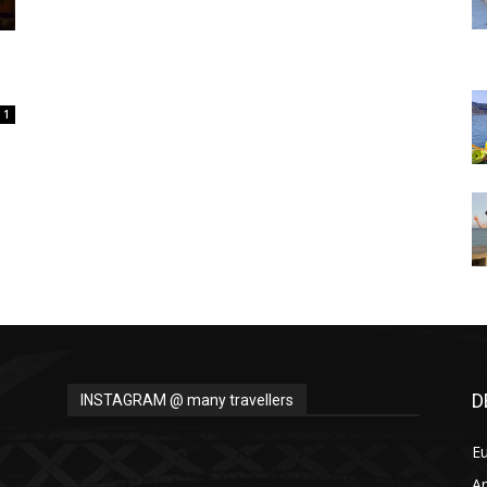
Thru
1
My
Eyes
D
INSTAGRAM @ many travellers
E
A