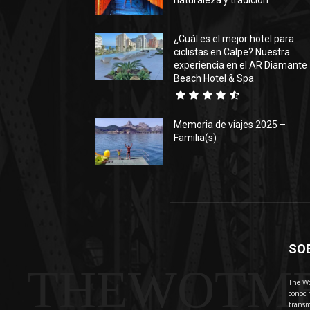
naturaleza y tradición
¿Cuál es el mejor hotel para
ciclistas en Calpe? Nuestra
experiencia en el AR Diamante
Beach Hotel & Spa
Memoria de viajes 2025 –
Familia(s)
SO
THEWOTM
The Wo
conoci
transm