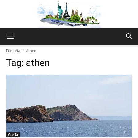
The
Etiquetas
Athen
Tag:
athen
World
Thru
My
Grecia