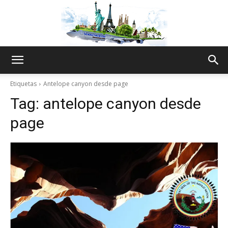
The
Etiquetas
Antelope canyon desde page
Tag:
antelope canyon desde
World
page
Thru
My