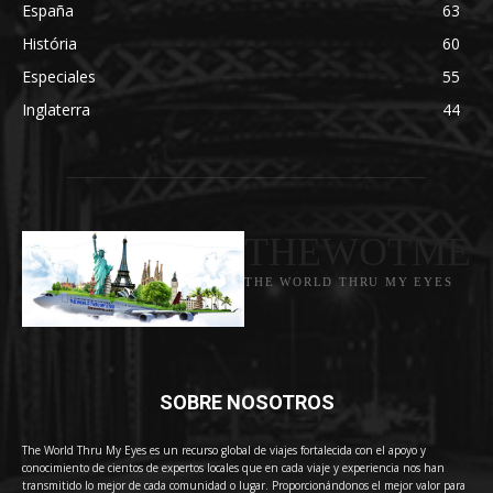
España
63
História
60
Especiales
55
Inglaterra
44
THEWOTME
THE WORLD THRU MY EYES
SOBRE NOSOTROS
The World Thru My Eyes es un recurso global de viajes fortalecida con el apoyo y
conocimiento de cientos de expertos locales que en cada viaje y experiencia nos han
transmitido lo mejor de cada comunidad o lugar. Proporcionándonos el mejor valor para