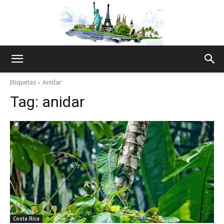
The
Etiquetas
Anidar
Tag:
anidar
World
Thru
My
Costa Rica