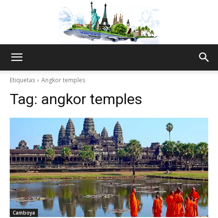
The
Etiquetas
Angkor temples
Tag:
angkor temples
World
Thru
My
Camboya