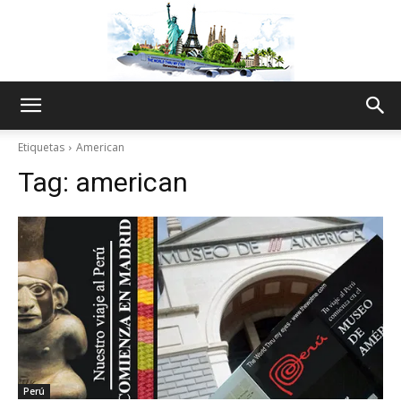
The
Etiquetas
American
Tag:
american
World
Thru
My
Perú