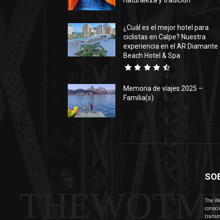
naturaleza y tradición
¿Cuál es el mejor hotel para
ciclistas en Calpe? Nuestra
experiencia en el AR Diamante
Beach Hotel & Spa
Memoria de viajes 2025 –
Familia(s)
SO
THEWOTM
The Wo
conoci
transm