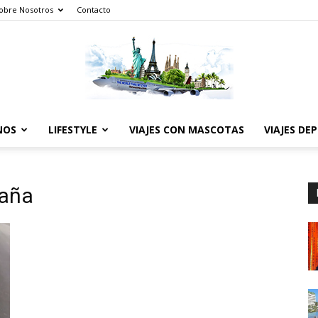
obre Nosotros
Contacto
NOS
LIFESTYLE
VIAJES CON MASCOTAS
VIAJES DE
The
paña
World