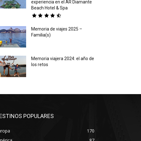
experiencia en el AR Diamante
Beach Hotel & Spa
Memoria de viajes 2025 –
Familia(s)
Memoria viajera 2024: el año de
los retos
ESTINOS POPULARES
uropa
170
mérica
87