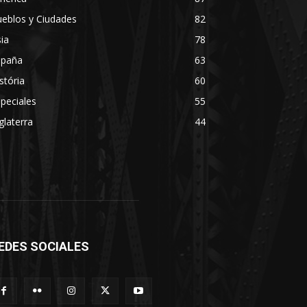
eblos y Ciudades
82
ia
78
spaña
63
stória
60
peciales
55
glaterra
44
EDES SOCIALES