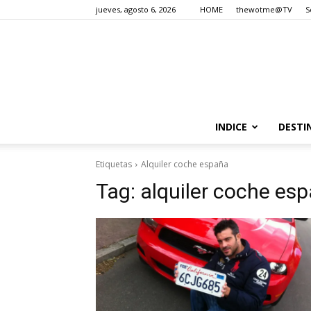
jueves, agosto 6, 2026
HOME
thewotme@TV
S
INDICE
DESTI
Etiquetas
Alquiler coche españa
Tag:
alquiler coche es