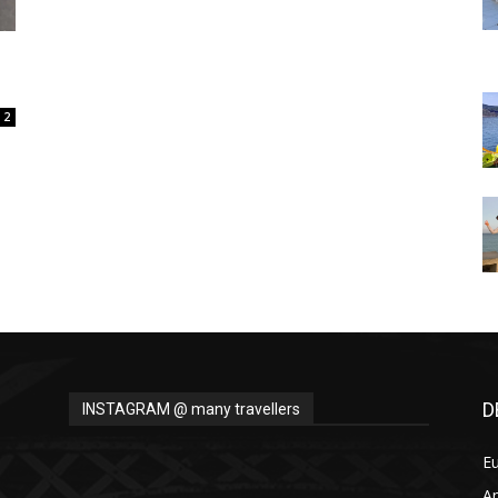
Thru
2
My
Eyes
D
INSTAGRAM @ many travellers
E
A