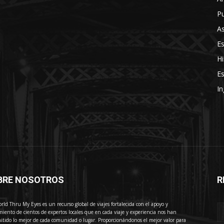
Pu
As
E
Hi
Es
In
BRE NOSOTROS
R
E
rld Thru My Eyes es un recurso global de viajes fortalecida con el apoyo y
miento de cientos de expertos locales que en cada viaje y experiencia nos han
itido lo mejor de cada comunidad o lugar. Proporcionándonos el mejor valor para