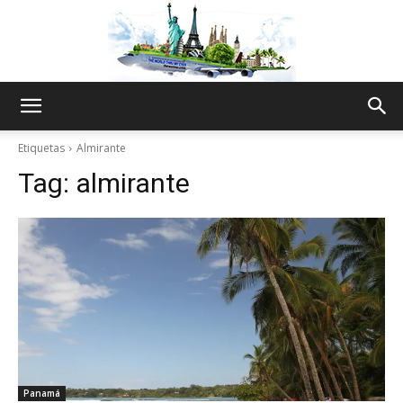
The
Etiquetas
Almirante
Tag:
almirante
World
Thru
My
Panamá