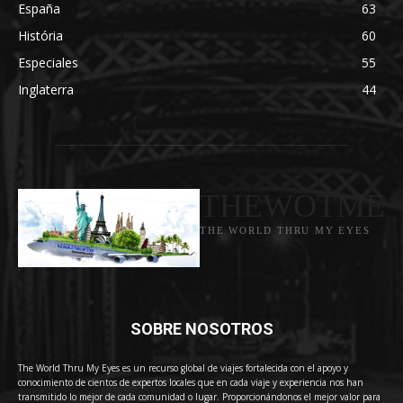
España
63
História
60
Especiales
55
Inglaterra
44
THEWOTME
THE WORLD THRU MY EYES
SOBRE NOSOTROS
The World Thru My Eyes es un recurso global de viajes fortalecida con el apoyo y
conocimiento de cientos de expertos locales que en cada viaje y experiencia nos han
transmitido lo mejor de cada comunidad o lugar. Proporcionándonos el mejor valor para