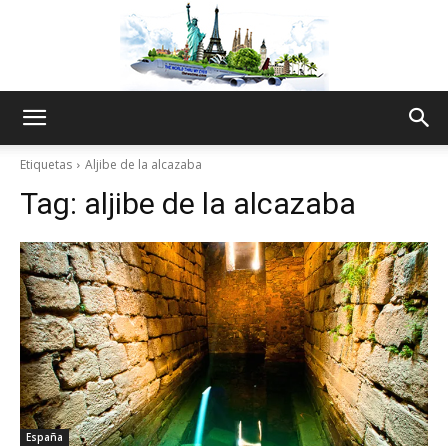
The
Etiquetas
Aljibe de la alcazaba
Tag:
aljibe de la alcazaba
World
Thru
My
España