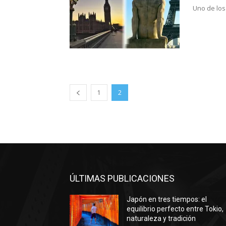
Uno de los 
1
2
ÚLTIMAS PUBLICACIONES
Japón en tres tiempos: el
equilibrio perfecto entre Tokio,
naturaleza y tradición