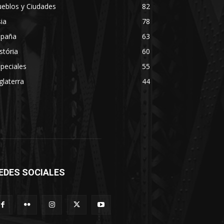
eblos y Ciudades
82
ia
78
spaña
63
stória
60
peciales
55
glaterra
44
EDES SOCIALES