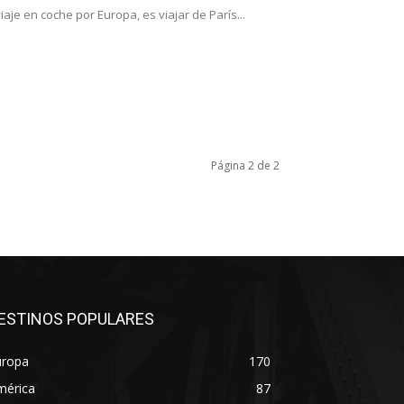
aje en coche por Europa, es viajar de París...
Página 2 de 2
ESTINOS POPULARES
uropa
170
mérica
87