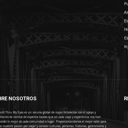
Pu
As
E
Hi
Es
In
BRE NOSOTROS
R
E
rld Thru My Eyes es un recurso global de viajes fortalecida con el apoyo y
miento de cientos de expertos locales que en cada viaje y experiencia nos han
itido lo mejor de cada comunidad o lugar. Proporcionándonos el mejor valor para
ar nuestra pasión por viajar y conocer culturas, personas, historias, gastronomía y