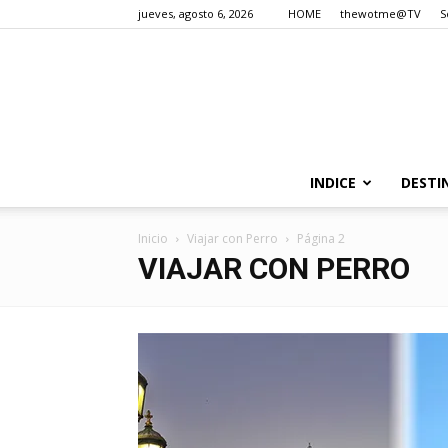
jueves, agosto 6, 2026
HOME
thewotme@TV
S
INDICE
DESTI
Inicio
Viajar con Perro
Página 2
VIAJAR CON PERRO