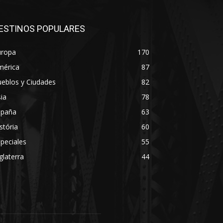
ESTINOS POPULARES
uropa
170
mérica
87
eblos y Ciudades
82
ia
78
spaña
63
stória
60
peciales
55
glaterra
44