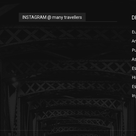
Thru
D
INSTAGRAM @ many travellers
E
A
My
Pu
As
E
Hi
Eyes
Es
In