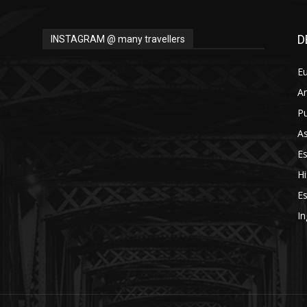
Thru
D
INSTAGRAM @ many travellers
E
A
My
Pu
As
E
Hi
Eyes
Es
In