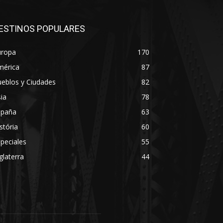
ESTINOS POPULARES
uropa
170
mérica
87
eblos y Ciudades
82
ia
78
spaña
63
stória
60
peciales
55
glaterra
44