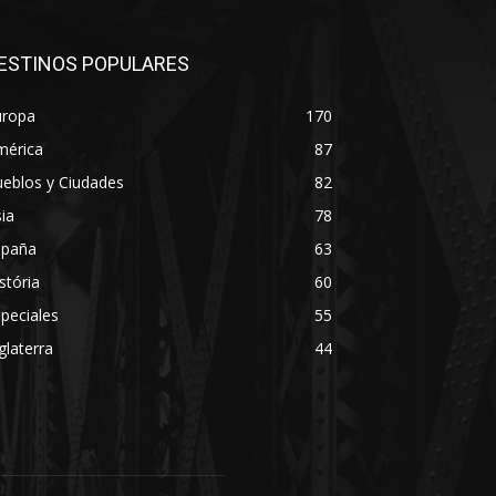
ESTINOS POPULARES
uropa
170
mérica
87
eblos y Ciudades
82
ia
78
spaña
63
stória
60
peciales
55
glaterra
44