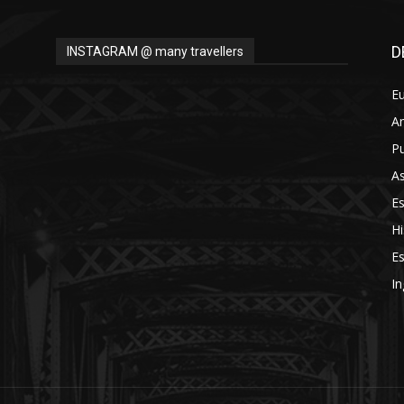
Thru
D
INSTAGRAM @ many travellers
E
A
My
Pu
As
E
Hi
Eyes
Es
In