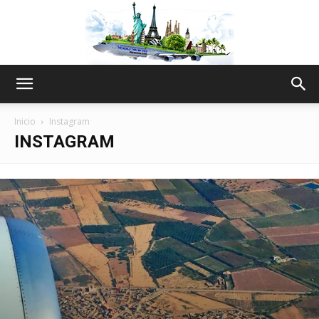
The
Inicio
Instagram
INSTAGRAM
World
Thru
My