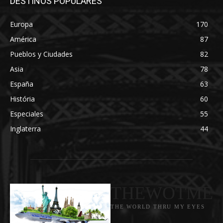
DESTINOS POPULARES
Europa
170
América
87
Pueblos y Ciudades
82
Asia
78
España
63
História
60
Especiales
55
Inglaterra
44
THEWOTME
THE WORLD THRU MY EYES