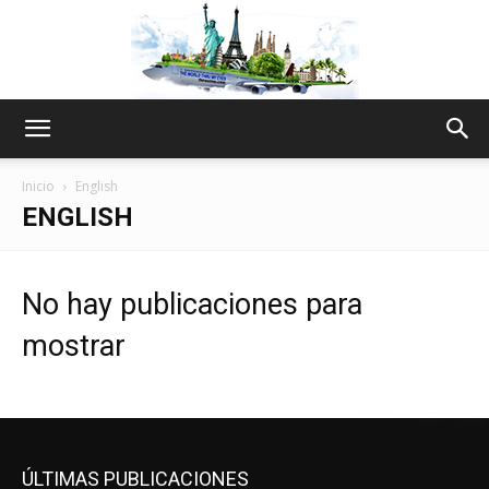
The
Inicio
English
ENGLISH
World
No hay publicaciones para
mostrar
Thru
My
ÚLTIMAS PUBLICACIONES