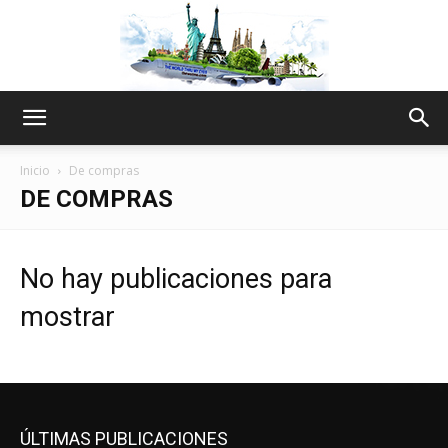
The
Inicio
De compras
DE COMPRAS
World
No hay publicaciones para
mostrar
Thru
My
ÚLTIMAS PUBLICACIONES