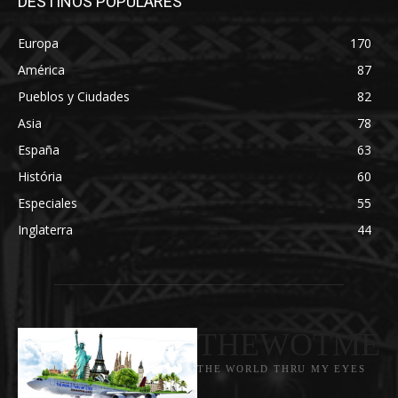
DESTINOS POPULARES
Europa
170
América
87
Pueblos y Ciudades
82
Asia
78
España
63
História
60
Especiales
55
Inglaterra
44
THEWOTME
THE WORLD THRU MY EYES