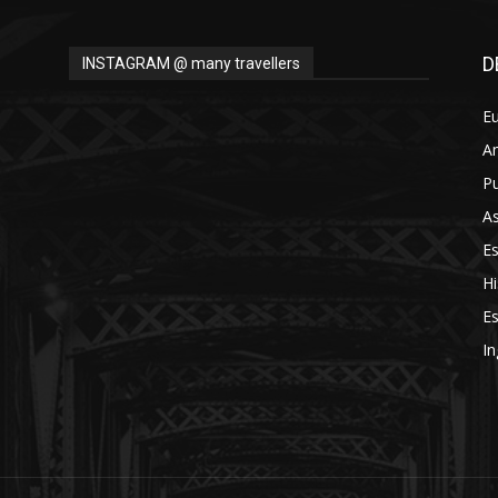
Thru
D
INSTAGRAM @ many travellers
E
A
My
Pu
As
E
Hi
Eyes
Es
In