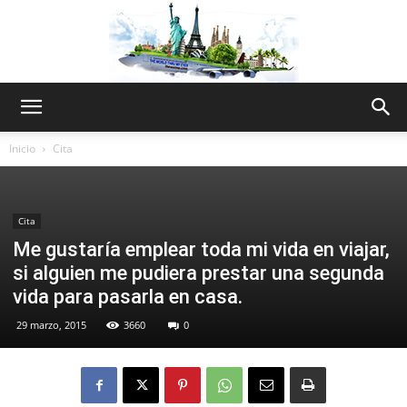
The
Inicio
Cita
World
Cita
Me gustaría emplear toda mi vida en viajar,
si alguien me pudiera prestar una segunda
Thru
vida para pasarla en casa.
29 marzo, 2015
3660
0
My