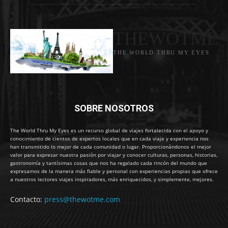
THEWOTME
THE WORLD THRU MY EYES
SOBRE NOSOTROS
The World Thru My Eyes es un recurso global de viajes fortalecida con el apoyo y
conocimiento de cientos de expertos locales que en cada viaje y experiencia nos
han transmitido lo mejor de cada comunidad o lugar. Proporcionándonos el mejor
valor para expresar nuestra pasión por viajar y conocer culturas, personas, historias,
gastronomía y tantísimas cosas que nos ha regalado cada rincón del mundo que
expresamos de la manera más fiable y personal con experiencias propias que ofrece
a nuestros lectores viajes inspiradores, más enriquecidos, y simplemente, mejores.
Contacto:
press@thewotme.com