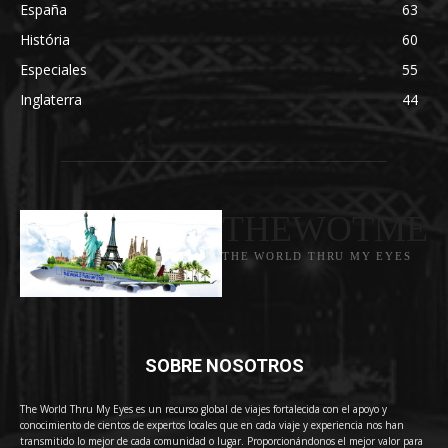
España
63
História
60
Especiales
55
Inglaterra
44
THEWOTME
THE WORLD THRU MY EYES
SOBRE NOSOTROS
The World Thru My Eyes es un recurso global de viajes fortalecida con el apoyo y
conocimiento de cientos de expertos locales que en cada viaje y experiencia nos han
transmitido lo mejor de cada comunidad o lugar. Proporcionándonos el mejor valor para