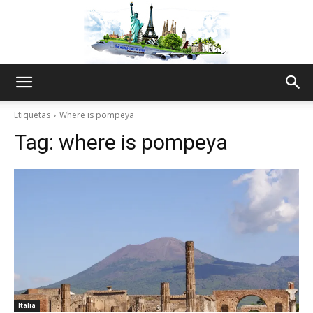
The
Etiquetas
Where is pompeya
Tag:
where is pompeya
World
Thru
My
Italia