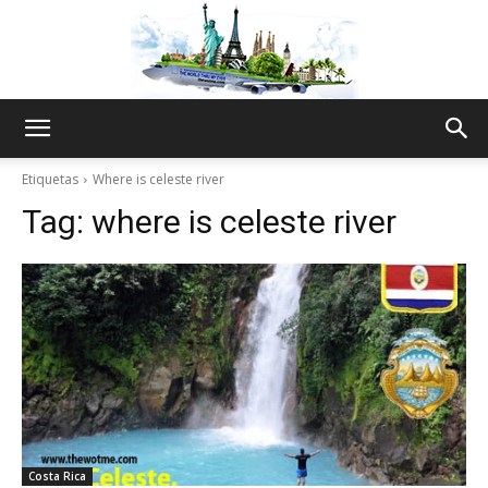
The
Etiquetas
Where is celeste river
Tag:
where is celeste river
World
Thru
My
Costa Rica