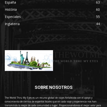
España
63
História
60
Especiales
55
Inglaterra
44
THEWOTME
THE WORLD THRU MY EYES
SOBRE NOSOTROS
The World Thru My Eyes es un recurso global de viajes fortalecida con el apoyo y
conocimiento de cientos de expertos locales que en cada viaje y experiencia nos han
transmitido lo mejor de cada comunidad o lugar. Proporcionándonos el mejor valor para