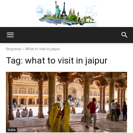
The
Etiquetas
What to visit in jaipur
Tag:
what to visit in jaipur
World
Thru
My
India