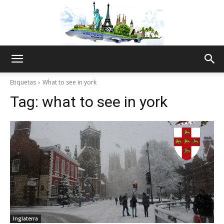
The
Etiquetas
What to see in york
Tag:
what to see in york
World
Thru
My
Inglaterra