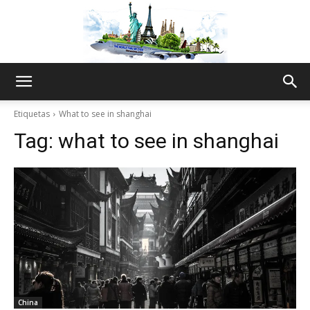
The
Etiquetas
What to see in shanghai
Tag:
what to see in shanghai
World
Thru
My
China