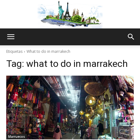
The
Etiquetas
What to do in marrakech
Tag:
what to do in marrakech
World
Thru
My
Marruecos