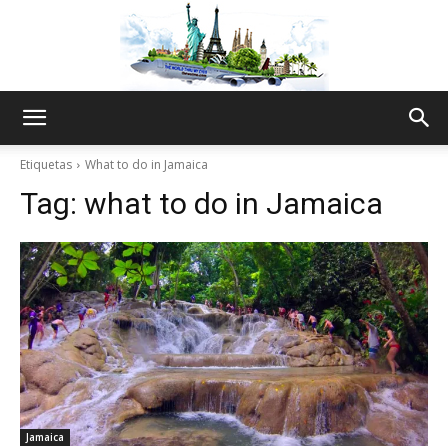
The
Etiquetas
What to do in Jamaica
Tag:
what to do in Jamaica
World
Thru
My
Jamaica