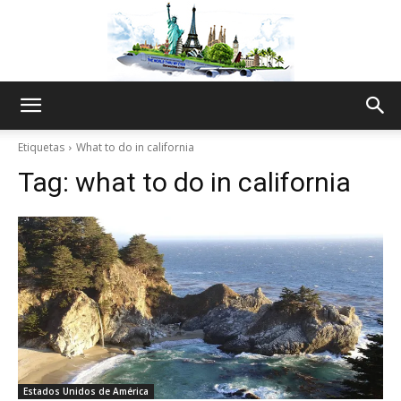
The
Etiquetas
What to do in california
Tag:
what to do in california
World
Thru
My
Estados Unidos de América