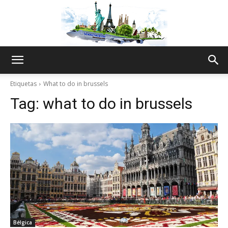
The
Etiquetas
What to do in brussels
Tag:
what to do in brussels
World
Thru
My
Bélgica