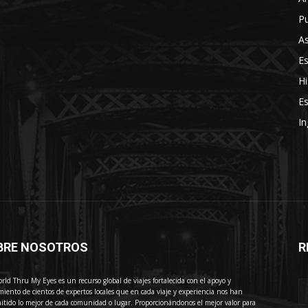
Pu
As
E
Hi
Es
In
BRE NOSOTROS
R
E
rld Thru My Eyes es un recurso global de viajes fortalecida con el apoyo y
miento de cientos de expertos locales que en cada viaje y experiencia nos han
itido lo mejor de cada comunidad o lugar. Proporcionándonos el mejor valor para