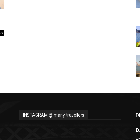
Thru
20
My
Eyes
D
INSTAGRAM @ many travellers
E
A