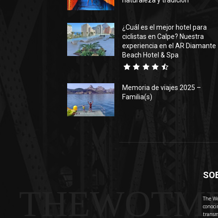
naturaleza y tradición
¿Cuál es el mejor hotel para
ciclistas en Calpe? Nuestra
experiencia en el AR Diamante
Beach Hotel & Spa
Memoria de viajes 2025 –
Familia(s)
SO
THEWOTM
The Wo
conoci
transm