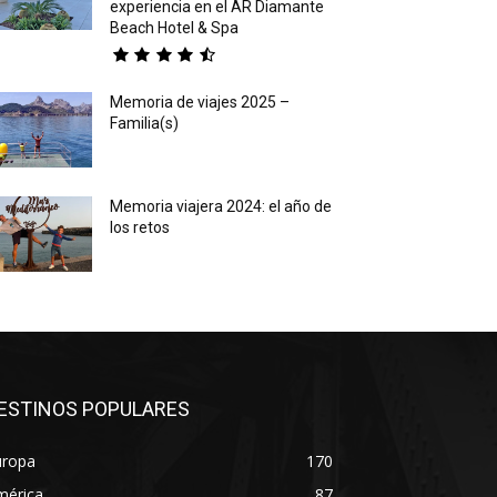
experiencia en el AR Diamante
Beach Hotel & Spa
Memoria de viajes 2025 –
Familia(s)
Memoria viajera 2024: el año de
los retos
ESTINOS POPULARES
uropa
170
mérica
87