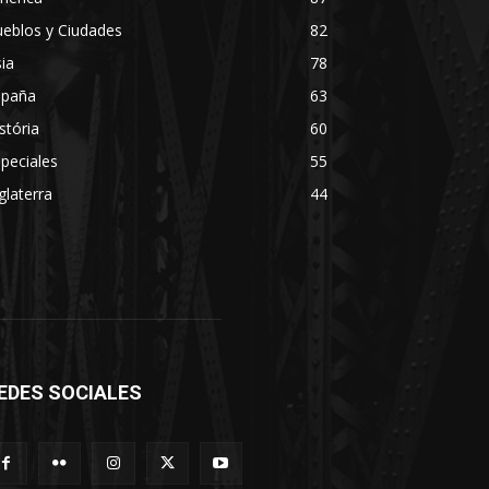
eblos y Ciudades
82
ia
78
spaña
63
stória
60
peciales
55
glaterra
44
EDES SOCIALES