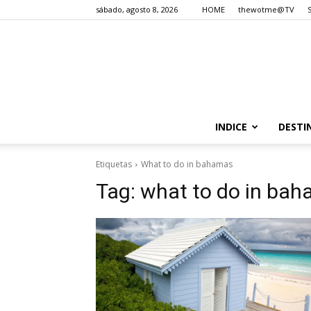
sábado, agosto 8, 2026
HOME
thewotme@TV
INDICE
DESTI
Etiquetas
What to do in bahamas
Tag:
what to do in ba