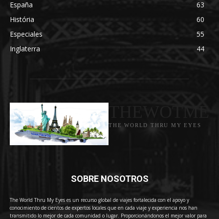
España
63
História
60
Especiales
55
Inglaterra
44
THEWOTME
THE WORLD THRU MY EYES
SOBRE NOSOTROS
The World Thru My Eyes es un recurso global de viajes fortalecida con el apoyo y
conocimiento de cientos de expertos locales que en cada viaje y experiencia nos han
transmitido lo mejor de cada comunidad o lugar. Proporcionándonos el mejor valor para