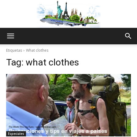
The
Etiquetas
What clothes
Tag:
what clothes
World
Thru
My
Especiales