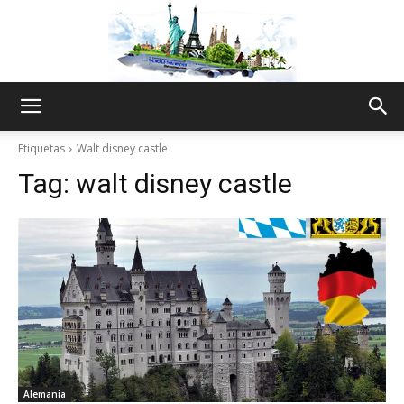
The
Etiquetas
Walt disney castle
Tag:
walt disney castle
World
Thru
My
Alemania