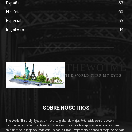
España
63
História
60
Especiales
55
Inglaterra
44
THEWOTME
THE WORLD THRU MY EYES
SOBRE NOSOTROS
The World Thru My Eyes es un recurso global de viajes fortalecida con el apoyo y
conocimiento de cientos de expertos locales que en cada viaje y experiencia nos han
transmitido lo mejor de cada comunidad o lugar. Proporcionándonos el mejor valor para