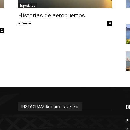
Thru
Especiales
Historias de aeropuertos
alfonso
9
2
My
Eyes
D
INSTAGRAM @ many travellers
E
A