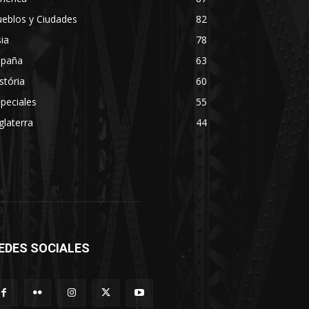
eblos y Ciudades
82
ia
78
spaña
63
stória
60
peciales
55
glaterra
44
EDES SOCIALES