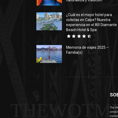
naturaleza y tradición
¿Cuál es el mejor hotel para
ciclistas en Calpe? Nuestra
experiencia en el AR Diamante
Beach Hotel & Spa
Memoria de viajes 2025 –
Familia(s)
SO
THEWOTM
The Wo
conoci
transm