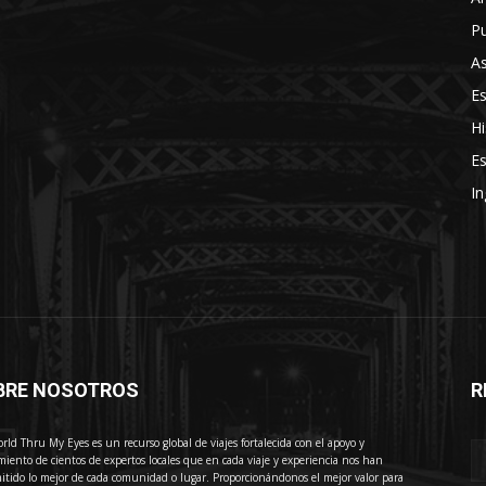
Pu
As
E
Hi
Es
In
BRE NOSOTROS
R
E
rld Thru My Eyes es un recurso global de viajes fortalecida con el apoyo y
miento de cientos de expertos locales que en cada viaje y experiencia nos han
itido lo mejor de cada comunidad o lugar. Proporcionándonos el mejor valor para