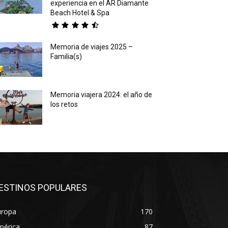
experiencia en el AR Diamante
Beach Hotel & Spa
Memoria de viajes 2025 –
Familia(s)
Memoria viajera 2024: el año de
los retos
ESTINOS POPULARES
uropa
170
mérica
87