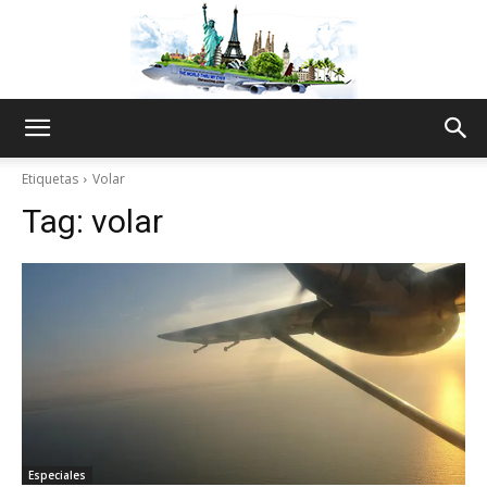
The
Etiquetas
Volar
Tag:
volar
World
Thru
My
Especiales