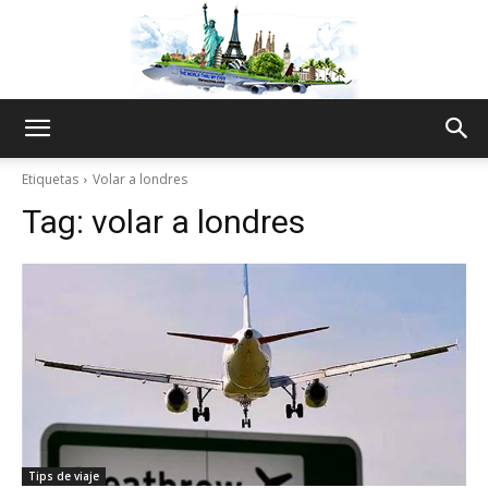
The
Etiquetas
Volar a londres
Tag:
volar a londres
World
Thru
My
Tips de viaje