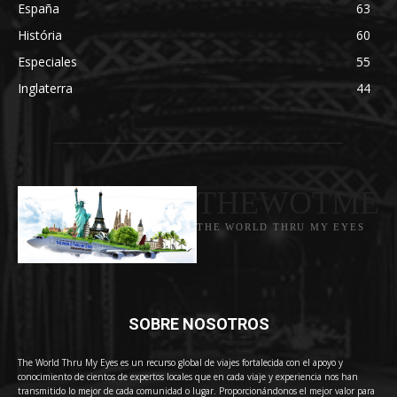
España
63
História
60
Especiales
55
Inglaterra
44
THEWOTME
THE WORLD THRU MY EYES
SOBRE NOSOTROS
The World Thru My Eyes es un recurso global de viajes fortalecida con el apoyo y
conocimiento de cientos de expertos locales que en cada viaje y experiencia nos han
transmitido lo mejor de cada comunidad o lugar. Proporcionándonos el mejor valor para