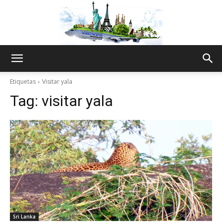
The
Etiquetas
Visitar yala
Tag:
visitar yala
World
Thru
My
Sri Lanka