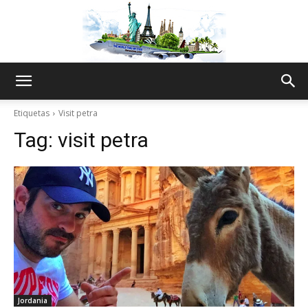
The
Etiquetas
Visit petra
Tag:
visit petra
World
Thru
My
Jordania