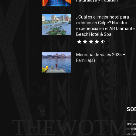
naturaleza y tradición
¿Cuál es el mejor hotel para
ciclistas en Calpe? Nuestra
experiencia en el AR Diamante
Beach Hotel & Spa
Memoria de viajes 2025 –
Familia(s)
SO
THEWOTM
The Wo
conoci
transm