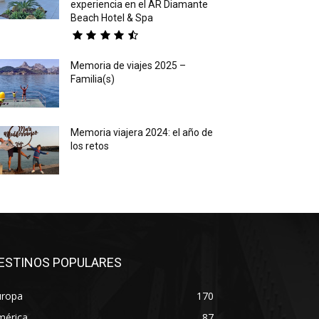
experiencia en el AR Diamante
Beach Hotel & Spa
Memoria de viajes 2025 –
Familia(s)
Memoria viajera 2024: el año de
los retos
ESTINOS POPULARES
uropa
170
mérica
87