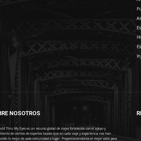
Pu
As
E
Hi
Es
In
BRE NOSOTROS
R
E
rld Thru My Eyes es un recurso global de viajes fortalecida con el apoyo y
miento de cientos de expertos locales que en cada viaje y experiencia nos han
itido lo mejor de cada comunidad o lugar. Proporcionándonos el mejor valor para