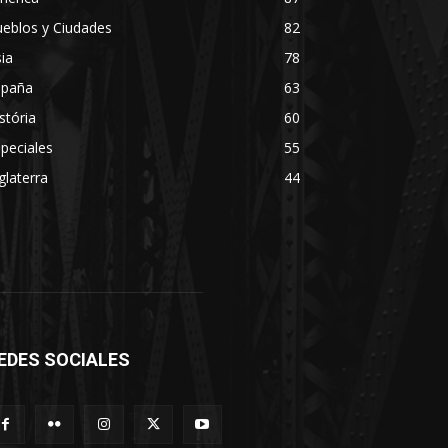
eblos y Ciudades
82
ia
78
spaña
63
stória
60
peciales
55
glaterra
44
EDES SOCIALES