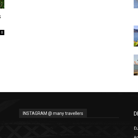
Thru
s
0
My
Eyes
D
INSTAGRAM @ many travellers
E
A