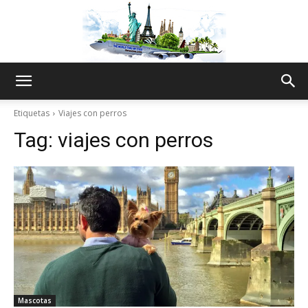
The
Etiquetas
Viajes con perros
Tag:
viajes con perros
World
Thru
My
Mascotas