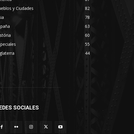
eblos y Ciudades
82
ia
78
spaña
63
stória
60
peciales
55
glaterra
44
EDES SOCIALES