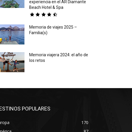
experiencia en el AR Diamante
Beach Hotel & Spa
Memoria de viajes 2025 –
Familia(s)
Memoria viajera 2024: el año de
los retos
ESTINOS POPULARES
uropa
170
mérica
87