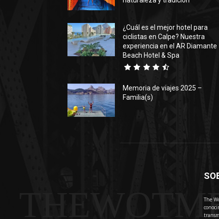
naturaleza y tradición
¿Cuál es el mejor hotel para
ciclistas en Calpe? Nuestra
experiencia en el AR Diamante
Beach Hotel & Spa
Memoria de viajes 2025 –
Familia(s)
SO
THEWOTM
The Wo
conoci
transm