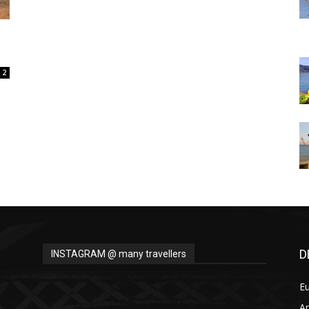
Thru
2
My
Eyes
D
INSTAGRAM @ many travellers
E
A