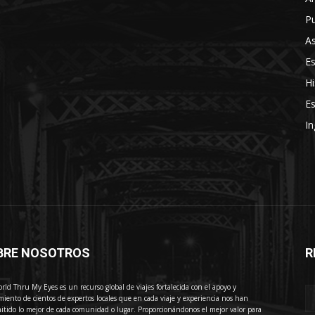
Pu
As
E
Hi
Es
In
BRE NOSOTROS
R
E
rld Thru My Eyes es un recurso global de viajes fortalecida con el apoyo y
miento de cientos de expertos locales que en cada viaje y experiencia nos han
itido lo mejor de cada comunidad o lugar. Proporcionándonos el mejor valor para