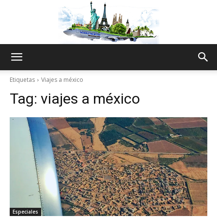
The
Etiquetas
Viajes a méxico
Tag:
viajes a méxico
World
Thru
My
Especiales