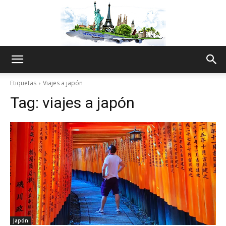
The
Etiquetas
Viajes a japón
Tag:
viajes a japón
World
Thru
My
Japón