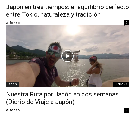
Japón en tres tiempos: el equilibrio perfecto
entre Tokio, naturaleza y tradición
Eyes
alfonso
0
Japón
00:02:53
Nuestra Ruta por Japón en dos semanas
(Diario de Viaje a Japón)
alfonso
7