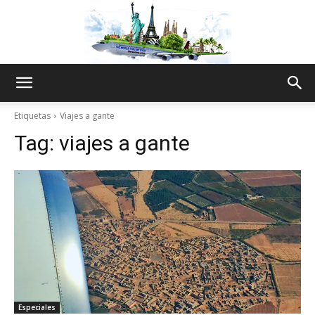
The
Etiquetas
Viajes a gante
Tag:
viajes a gante
World
Thru
My
Especiales