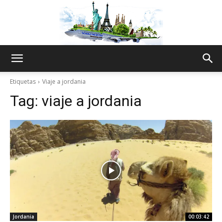
The
Etiquetas
Viaje a jordania
Tag:
viaje a jordania
World
Thru
My
Jordania
00:03:42