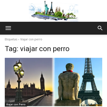
The
Etiquetas
Viajar con perro
Tag:
viajar con perro
World
Thru
My
Viajar con Perro