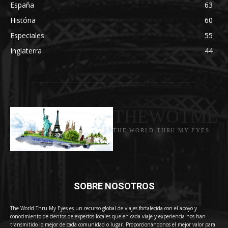
España
63
História
60
Especiales
55
Inglaterra
44
THEWOTME
THE WORLD THRU MY EYES
SOBRE NOSOTROS
The World Thru My Eyes es un recurso global de viajes fortalecida con el apoyo y
conocimiento de cientos de expertos locales que en cada viaje y experiencia nos han
transmitido lo mejor de cada comunidad o lugar. Proporcionándonos el mejor valor para